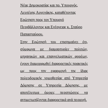
Νέας Δημοκρατίας και πρ. Υπουργός,
Λευτέρης Αυγενάκης, καταθέτοντας
Ερώτηση προς τον Υπουργό
Περιβάλλοντος και Ενέργειας κ. Σταύρο
Παπασταύρου.
Στην Ερώτησή του επισημαίνει ότι,
σύμφωνα με διαμαρτυρίες πολιτών,
μηχανικών και επαγγελματικών φορέων,
έχουν διαμορφωθεί διαφορετικές πρακτικές
ως προς την εφαρμογή της ίδιας
πολεοδομικής νομοθεσίας από Υπηρεσία
Δόμησης σε Υπηρεσία Δόμησης, με
αποτέλεσμα όμοιες περιπτώσεις να
αντιμετωπίζονται διαφορετικά ανά περιοχή.