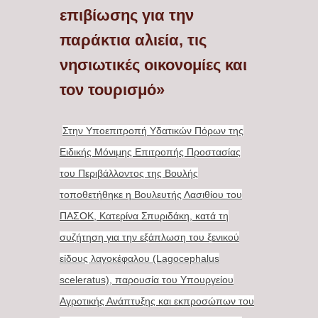
επιβίωσης για την
παράκτια αλιεία, τις
νησιωτικές οικονομίες και
τον τουρισμό»
Στην Υποεπιτροπή Υδατικών Πόρων της
Ειδικής Μόνιμης Επιτροπής Προστασίας
του Περιβάλλοντος της Βουλής
τοποθετήθηκε η Βουλευτής Λασιθίου του
ΠΑΣΟΚ, Κατερίνα Σπυριδάκη, κατά τη
συζήτηση για την εξάπλωση του ξενικού
είδους λαγοκέφαλου (Lagocephalus
sceleratus), παρουσία του Υπουργείου
Αγροτικής Ανάπτυξης και εκπροσώπων του