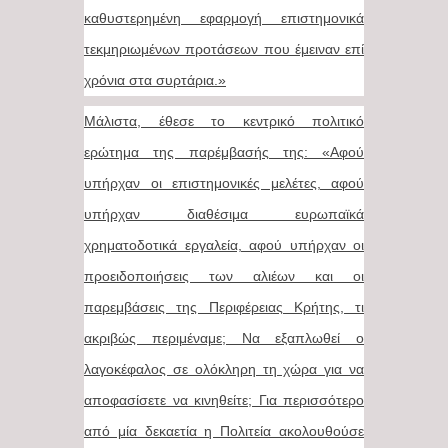
καθυστερημένη εφαρμογή επιστημονικά
τεκμηριωμένων προτάσεων που έμειναν επί
χρόνια στα συρτάρια.»
Μάλιστα, έθεσε το κεντρικό πολιτικό
ερώτημα της παρέμβασής της: «Αφού
υπήρχαν οι επιστημονικές μελέτες, αφού
υπήρχαν διαθέσιμα ευρωπαϊκά
χρηματοδοτικά εργαλεία, αφού υπήρχαν οι
προειδοποιήσεις των αλιέων και οι
παρεμβάσεις της Περιφέρειας Κρήτης, τι
ακριβώς περιμέναμε; Να εξαπλωθεί ο
λαγοκέφαλος σε ολόκληρη τη χώρα για να
αποφασίσετε να κινηθείτε; Για περισσότερο
από μία δεκαετία η Πολιτεία ακολουθούσε