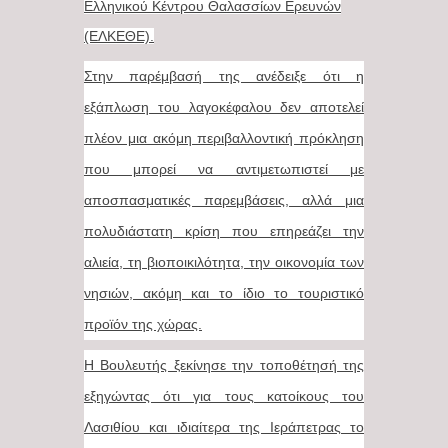
Ελληνικού Κέντρου Θαλασσίων Ερευνών
(ΕΛΚΕΘΕ).
Στην παρέμβασή της ανέδειξε ότι η
εξάπλωση του λαγοκέφαλου δεν αποτελεί
πλέον μια ακόμη περιβαλλοντική πρόκληση
που μπορεί να αντιμετωπιστεί με
αποσπασματικές παρεμβάσεις, αλλά μια
πολυδιάστατη κρίση που επηρεάζει την
αλιεία, τη βιοποικιλότητα, την οικονομία των
νησιών, ακόμη και το ίδιο το τουριστικό
προϊόν της χώρας.
Η Βουλευτής ξεκίνησε την τοποθέτησή της
εξηγώντας ότι για τους κατοίκους του
Λασιθίου και ιδιαίτερα της Ιεράπετρας το