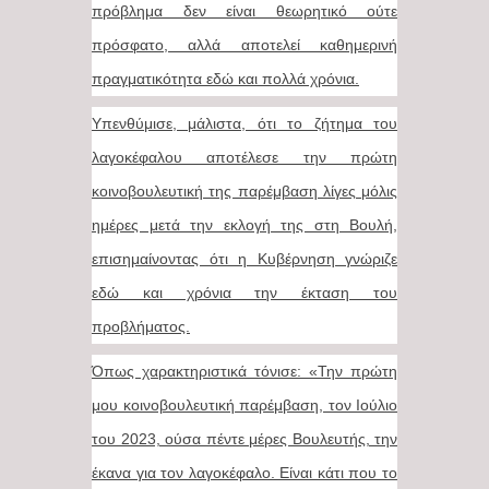
πρόβλημα δεν είναι θεωρητικό ούτε
πρόσφατο, αλλά αποτελεί καθημερινή
πραγματικότητα εδώ και πολλά χρόνια.
Υπενθύμισε, μάλιστα, ότι το ζήτημα του
λαγοκέφαλου αποτέλεσε την πρώτη
κοινοβουλευτική της παρέμβαση λίγες μόλις
ημέρες μετά την εκλογή της στη Βουλή,
επισημαίνοντας ότι η Κυβέρνηση γνώριζε
εδώ και χρόνια την έκταση του
προβλήματος.
Όπως χαρακτηριστικά τόνισε: «Την πρώτη
μου κοινοβουλευτική παρέμβαση, τον Ιούλιο
του 2023, ούσα πέντε μέρες Βουλευτής, την
έκανα για τον λαγοκέφαλο. Είναι κάτι που το