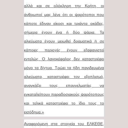
αλλά και σε ολόκληρη την Κρήτη, οι
άνθρωποί μας λένε ότι οι ψαρότοποι που
κάποτε έδιναν είκοσι και τριάντα οκάδες,
σήμερα έχουν ένα ή δύο ψάρια. Τα
αλιεύματα έχουν μειωθεί δραματικά ή σε
κάποιες περιοχές έχουν εξαφανιστεί
εντελώς. Ο λαγοκέφαλος δεν καταστρέφει
μόνο τα δίχτυα. Τρώει τα ήδη παγιδευμένα
αλιεύματα, καταστρέφει τον εξοπλισμό,
αναγκάζει τους επαγγελματίες να
εγκαταλείπουν παραδοσιακούς ψαρότοπους
και τελικά καταστρέφει το ίδιο τους το
εισόδημα.»
Αναφερόμενη στα στοιχεία του ΕΛΚΕΘΕ,