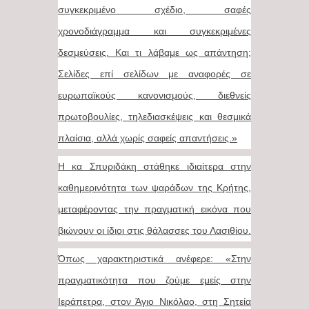
συγκεκριμένο σχέδιο, σαφές
χρονοδιάγραμμα και συγκεκριμένες
δεσμεύσεις. Και τι λάβαμε ως απάντηση;
Σελίδες επί σελίδων με αναφορές σε
ευρωπαϊκούς κανονισμούς, διεθνείς
πρωτοβουλίες, τηλεδιασκέψεις και θεσμικά
πλαίσια, αλλά χωρίς σαφείς απαντήσεις.»
Η κα Σπυριδάκη στάθηκε ιδιαίτερα στην
καθημερινότητα των ψαράδων της Κρήτης,
μεταφέροντας την πραγματική εικόνα που
βιώνουν οι ίδιοι στις θάλασσες του Λασιθίου.
Όπως χαρακτηριστικά ανέφερε: «Στην
πραγματικότητα που ζούμε εμείς στην
Ιεράπετρα, στον Άγιο Νικόλαο, στη Σητεία