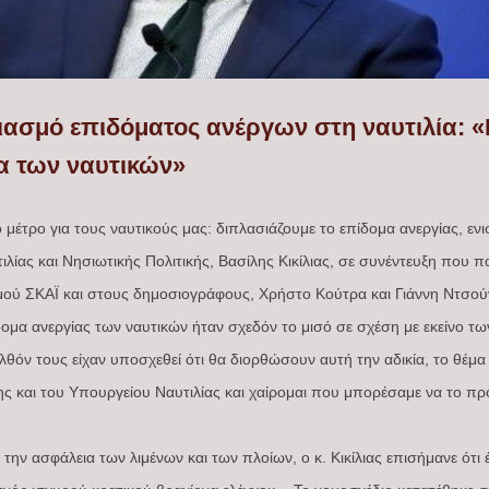
σιασμό επιδόματος ανέργων στη ναυτιλία: 
μα των ναυτικών»
μέτρο για τους ναυτικούς μας: διπλασιάζουμε το επίδομα ανεργίας, ενι
ιλίας και Νησιωτικής Πολιτικής, Βασίλης Κικίλιας, σε συνέντευξη πο
θμού ΣΚΑΪ και στους δημοσιογράφους, Χρήστο Κούτρα και Γιάννη Ντσο
ομα ανεργίας των ναυτικών ήταν σχεδόν το μισό σε σχέση με εκείνο τω
λθόν τους είχαν υποσχεθεί ότι θα διορθώσουν αυτή την αδικία, το θέμα
σης και του Υπουργείου Ναυτιλίας και χαίρομαι που μπορέσαμε να το 
α την ασφάλεια των λιμένων και των πλοίων, ο κ. Κικίλιας επισήμανε ότι 