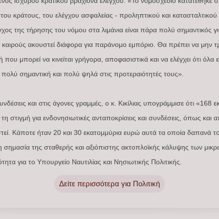
ενός ισχυρού κρατικού βραχίονα ελέγχου. «Το νομοσχέδιο κατατέθηκε σ
ου κράτους, του ελέγχου ασφαλείας - προληπτικού και κατασταλτικού - σ
εγχος της τήρησης του νόμου στα λιμάνια είναι πάρα πολύ σημαντικός γι
 καιρούς ακουστεί διάφορα για παράνομο εμπόριο. Θα πρέπει να μην 
που μπορεί να κινείται γρήγορα, αποφασιστικά και να ελέγχει ότι όλα ε
α πολύ σημαντική και πολύ ψηλά στις προτεραιότητές τους».
νδέσεις και στις άγονες γραμμές, ο κ. Κικίλιας υπογράμμισε ότι «168 
 τη στιγμή για ενδονησιωτικές ανταποκρίσεις και συνδέσεις, όπως και
τεί. Κάποτε ήταν 20 και 30 εκατομμύρια ευρώ αυτά τα οποία δαπανά τ
τη σημασία της σταθερής και αξιόπιστης ακτοπλοϊκής κάλυψης των μικ
τητα για το Υπουργείο Ναυτιλίας και Νησιωτικής Πολιτικής.
Δείτε περισσότερα για Πολιτική