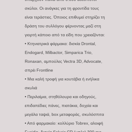
σκύλοι. Οι ανάγκες για τη φροντίδα τους
είναι τεράστιες. Όποιος επιθυμεί στηρίζει τη
δράση του συλλόγου φέρνοντας μαζί στη
γιορτή κάποιο από τα είδη που χρειαζόνται:
• Κτηνιατρικά φάρμακα: δισκία Drontal,
Endogard, Milbactor, Simparica Trio,
Ronaxan, αμπούλες Vectra 3D, Advocate,
σπρέι Frontline
• Μια καλή τροφή για κουτάβια ή ενήλικα
σκυλιά
• Περιλαίμια, στηθόλουρα και οδηγούς,
επιδαπέδιες πάνες, πιατάκια, δοχεία και
μεγάλα ταψιά, box μεταφοράς, σκυλόσπιτα
• Από φαρμακείο: κολλύριο Tobrex, αλοιφή
Fucidin, δισκία Soluric CR (μπλε) 300 mg,