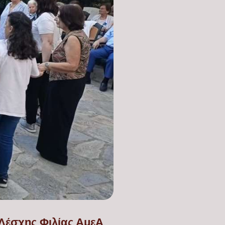
 Λέσχης Φιλίας ΑμεΑ