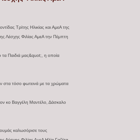
ντίδας Τρίτης Ηλικίας και ΑμεΑ της
της Λέσχης Φιλίας ΑμεΑ την Πέμπτη
τα Παιδιά μας&quot;, η οποία
υν στα τόσο φωτεινά με τα χρώματα
ον κο Βαγγέλη Μαντέλο, Δάσκαλο
αγουμάς καλωσόρισε τους
ης Λέσχης Φιλίας ΑμεΑ Ηλία Γαζέτα,