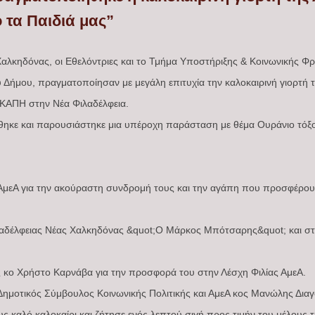
 τα Παιδιά μας”
αλκηδόνας, οι Εθελόντριες και το Τμήμα Υποστήριξης & Κοινωνικής Φρο
υ Δήμου, πραγματοποίησαν με μεγάλη επιτυχία την καλοκαιρινή γιορτή 
 ΚΑΠΗ στην Νέα Φιλαδέλφεια.
ηκε και παρουσιάστηκε μια υπέροχη παράσταση με θέμα Ουράνιο τόξο 
ας ΑμεΑ για την ακούραστη συνδρομή τους και την αγάπη που προσφέρο
αδέλφειας Νέας Χαλκηδόνας &quot;Ο Μάρκος Μπότσαρης&quot; και στ
άς κο Χρήστο Καρνάβα για την προσφορά του στην Λέσχη Φιλίας ΑμεΑ.
 Δημοτικός Σύμβουλος Κοινωνικής Πολιτικής και ΑμεΑ κος Μανώλης Δι
 καλό καλοκαίρι και ζήτησε ενός λεπτού σιγή προς τιμήν του μέλους τ