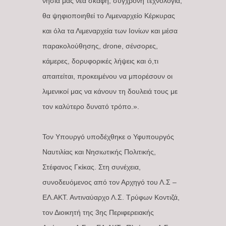
νησιά μας νέα σκάφη, σύγχρονη τεχνολογία,
θα ψηφιοποιηθεί το Λιμεναρχείο Κέρκυρας
και όλα τα Λιμεναρχεία των Ιονίων και μέσα
παρακολούθησης, drone, σένσορες,
κάμερες, δορυφορικές λήψεις και ό,τι
απαιτείται, προκειμένου να μπορέσουν οι
λιμενικοί μας να κάνουν τη δουλειά τους με
τον καλύτερο δυνατό τρόπο.».
Τον Υπουργό υποδέχθηκε ο Υφυπουργός
Ναυτιλίας και Νησιωτικής Πολιτικής,
Στέφανος Γκίκας. Στη συνέχεια,
συνοδευόμενος από τον Αρχηγό του Λ.Σ –
ΕΛ.ΑΚΤ. Αντιναύαρχο Λ.Σ. Τρύφων Κοντιζά,
τον Διοικητή της 3ης Περιφερειακής