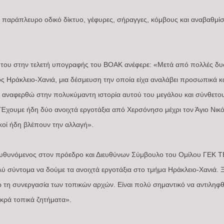
ό παράπλευρο οδικό δίκτυο, γέφυρες, σήραγγες, κόμβους και αναβαθμί
 του στην τελετή υπογραφής του ΒΟΑΚ ανέφερε: «Μετά από πολλές δυ
Ηράκλειο-Χανιά, μια δέσμευση την οποία είχα αναλάβει προσωπικά και
α αναφερθώ στην πολυκύμαντη ιστορία αυτού του μεγάλου και σύνθετου 
Έχουμε ήδη δύο ανοιχτά εργοτάξια από Χερσόνησο μέχρι τον Άγιο Νικό
κοί ήδη βλέπουν την αλλαγή».
θυνόμενος στον πρόεδρο και Διευθύνων Σύμβουλο του Ομίλου ΓΕΚ ΤΕ
 σύντομα να δούμε τα ανοιχτά εργοτάξια στο τμήμα Ηράκλειο-Χανιά. Ξέ
ητώ τη συνεργασία των τοπικών αρχών. Είναι πολύ σημαντικό να αντιληφ
ικρά τοπικά ζητήματα».