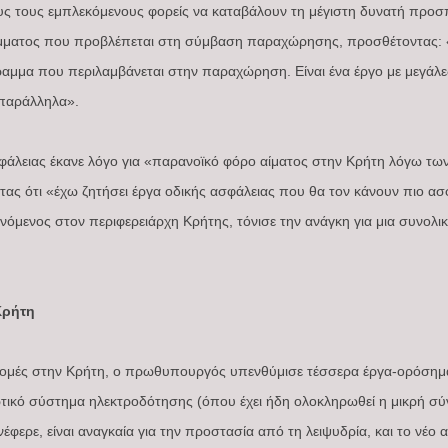
ς τους εμπλεκόμενους φορείς να καταβάλουν τη μέγιστη δυνατή προσ
μματος που προβλέπεται στη σύμβαση παραχώρησης, προσθέτοντας: «
αμμα που περιλαμβάνεται στην παραχώρηση. Είναι ένα έργο με μεγάλες 
 παράλληλα».
φάλειας έκανε λόγο για «παρανοϊκό φόρο αίματος στην Κρήτη λόγω τω
ς ότι «έχω ζητήσει έργα οδικής ασφάλειας που θα τον κάνουν πιο ασφ
νόμενος στον περιφερειάρχη Κρήτης, τόνισε την ανάγκη για μια συνολι
Κρήτη
οδομές στην Κρήτη, ο πρωθυπουργός υπενθύμισε τέσσερα έργα-ορόσημ
τικό σύστημα ηλεκτροδότησης (όπου έχει ήδη ολοκληρωθεί η μικρή σύ
έφερε, είναι αναγκαία για την προστασία από τη λειψυδρία, και το νέο