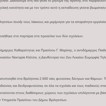
ολείο. Διαδίδουμε στη νέα γενιά το μήνυμα της αγάπης στο περιβάλλον
ολική κοινότητα και με τον τρόπο αυτό η εκπαίδευση γίνεται βιωματική»
ησσίων άνοιξε τους λάκκους και μερίμνησε για τα απαραίτητα εργαλεί
ποιήθηκε στα παρτέρια στα προαύλια των δύο σχολείων.
μαρχος Καθαριότητας και Πρασίνου Γ. Μαρίνης, ο αντιδήμαρχος Παιδε
νασίου Νεκταρία Κλέτσα, η Διευθύντρια του 2ου Λυκείου Ευμορφία Τηλι
ατοποιηθεί στα Βριλήσσια 2.600 νέες φυτεύσεις δέντρων και θάμνων. 
δεύσεις και δενδροφυτεύσεις σε όλα τα σχολεία και τους παιδικούς στ
υτεύονται στους διαθέσιμους χώρους των σχολείων επιλέγονται με βάση
ν Υπηρεσία Πρασίνου του Δήμου Βριλησσίων.