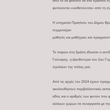
από το να φοιτούν σε ένα πράσινο σχ
φυτεύονται «υιοθετούνται» από τη σχ
Η υπηρεσία Πρασίνου του Δήμου Βριλ
συμμετείχαν
μαθητές και μαθήτριες και πραγματο
Το παρών στη δράση έδωσαν ο αντιδή
Γούναρης, η Διευθύντρια του 2ου Γυμ
σχολείων της πόλης μας.
Από τις αρχές του 2024 έχουν πραγμ
ακολουθήσουν περιβαλλοντικές εκπαι
είδος και ο αριθμός των φυτών που φ
αύλειων χώρων σε συνεργασία με τη